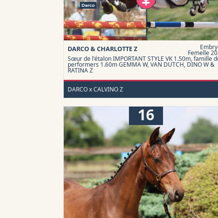
Embry
DARCO & CHARLOTTE Z
Femelle 20
Sœur de l'étalon IMPORTANT STYLE VK 1.50m, famille d
performers 1.60m GEMMA W, VAN DUTCH, DINO W &
RATINA Z
DARCO x CALVINO Z
16