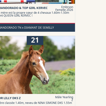
Embryon
RANDORADO & TOP GIRL KERVEC
Femelle 2026
 mère est la propre sœur de 4 chevaux 1.60m-1.50m
nt QUEEN GIRL KERVEC !
RANDORADO TN x DIAMANT DE SEMILLY
21
Mâle Yearling
OR LILLY DKS Z
Z
re classée 1.40m, neveu de NINA SIMONE DKS 1.55m