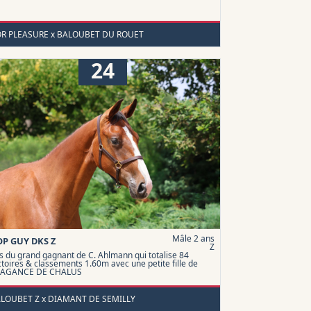
OR PLEASURE x BALOUBET DU ROUET
24
Mâle 2 ans
OP GUY DKS Z
Z
ls du grand gagnant de C. Ahlmann qui totalise 84
ctoires & classements 1.60m avec une petite fille de
RAGANCE DE CHALUS
ALOUBET Z x DIAMANT DE SEMILLY