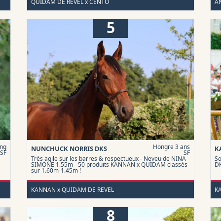
QUIDAM DE REVEL x CENTO
A
5
ing
Hongre 3 ans
NUNCHUCK NORRIS DKS
K
SF
SF
Très agile sur les barres & respectueux - Neveu de NINA
Sœ
SIMONE 1.55m - 50 produits KANNAN x QUIDAM classés
DK
sur 1.60m-1.45m !
KANNAN x QUIDAM DE REVEL
K
8