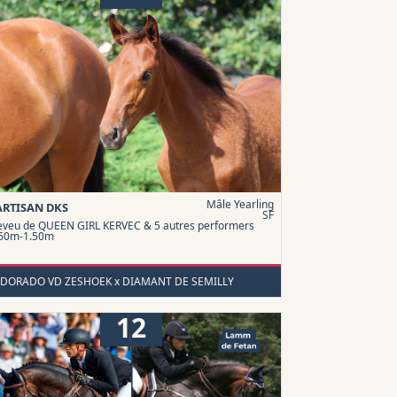
Mâle Yearling
ARTISAN DKS
SF
veu de QUEEN GIRL KERVEC & 5 autres performers
.60m-1.50m
LDORADO VD ZESHOEK x DIAMANT DE SEMILLY
12