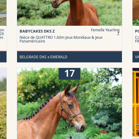
on
Femelle Yearling
BABYCAKES DKS Z
P
26
Z
es
Nièce de QUATTRO 1.60m Jeux Mondiaux & Jeux
Co
Panaméricains
F
BELGRADE DKS x EMERALD
V
17