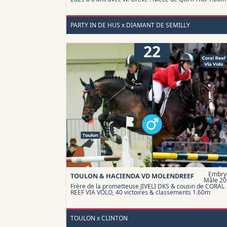
PARTY IN DE HUS x DIAMANT DE SEMILLY
22
Embry
TOULON & HACIENDA VD MOLENDREEF
Mâle 20
Frère de la prometteuse JIVELI DKS & cousin de CORAL
REEF VIA VOLO, 40 victoires & classements 1.60m
TOULON x CLINTON