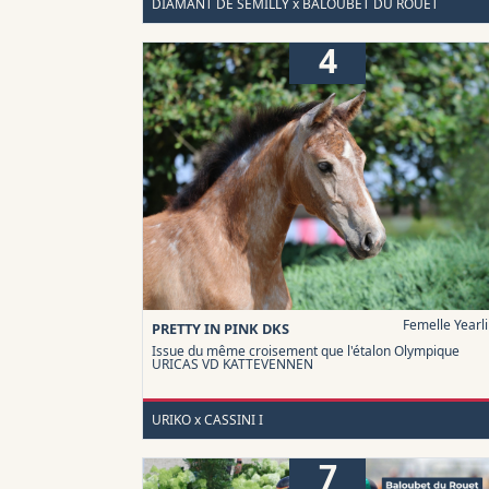
DIAMANT DE SEMILLY x BALOUBET DU ROUET
4
Femelle Yearl
PRETTY IN PINK DKS
Issue du même croisement que l'étalon Olympique
URICAS VD KATTEVENNEN
URIKO x CASSINI I
7