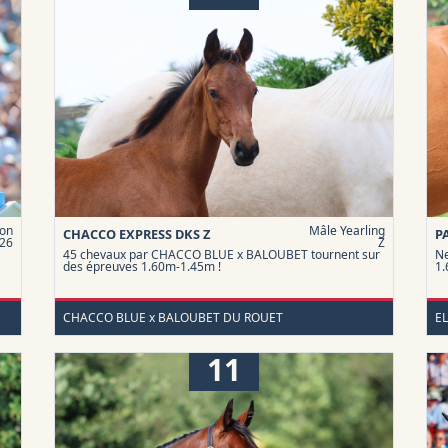
on
Mâle Yearling
CHACCO EXPRESS DKS Z
P
26
Z
45 chevaux par CHACCO BLUE x BALOUBET tournent sur
Ne
des épreuves 1.60m-1.45m !
1
CHACCO BLUE x BALOUBET DU ROUET
E
11