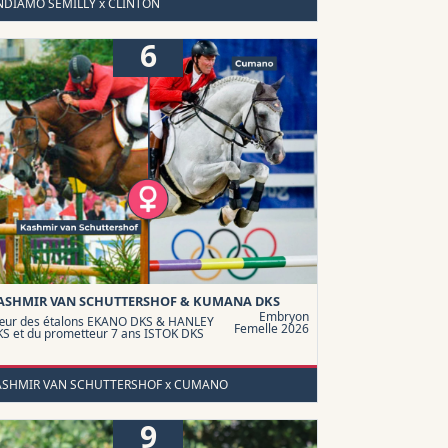
NDIAMO SEMILLY x CLINTON
6
ASHMIR VAN SCHUTTERSHOF & KUMANA DKS
Embryon
ur des étalons EKANO DKS & HANLEY
Femelle 2026
S et du prometteur 7 ans ISTOK DKS
ASHMIR VAN SCHUTTERSHOF x CUMANO
9