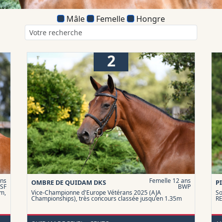
Mâle
Femelle
Hongre
2
ans
Femelle 12 ans
OMBRE DE QUIDAM DKS
P
SF
BWP
5m,
Vice-Championne d'Europe Vétérans 2025 (AJA
So
Championships), très concours classée jusqu'en 1.35m
RE