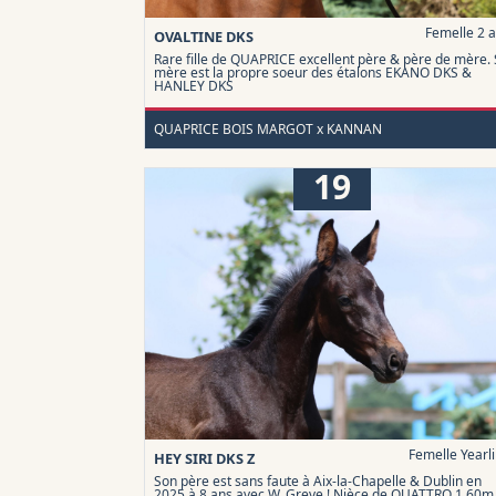
Femelle 2 
OVALTINE DKS
Rare fille de QUAPRICE excellent père & père de mère.
mère est la propre soeur des étalons EKANO DKS &
HANLEY DKS
QUAPRICE BOIS MARGOT x KANNAN
19
Femelle Yearl
HEY SIRI DKS Z
Son père est sans faute à Aix-la-Chapelle & Dublin en
2025 à 8 ans avec W. Greve ! Nièce de QUATTRO 1.60m