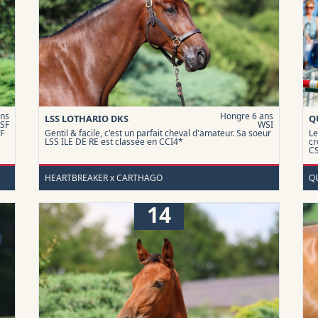
ans
Hongre 6 ans
LSS LOTHARIO DKS
Q
SF
WSI
F
Gentil & facile, c'est un parfait cheval d'amateur. Sa soeur
L
LSS ILE DE RE est classée en CCI4*
cr
C
HEARTBREAKER x CARTHAGO
Q
14