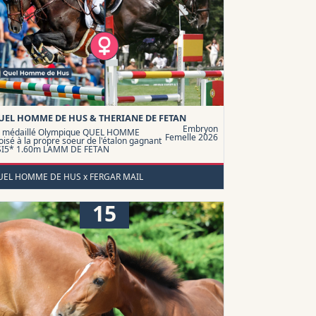
UEL HOMME DE HUS & THERIANE DE FETAN
Embryon
e médaillé Olympique QUEL HOMME
Femelle 2026
oisé à la propre soeur de l'étalon gagnant
SI5* 1.60m LAMM DE FETAN
UEL HOMME DE HUS x FERGAR MAIL
15