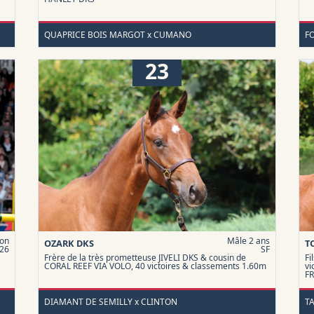
QUAPRICE BOIS MARGOT x CUMANO
F
23
on
Mâle 2 ans
OZARK DKS
T
26
SF
Frère de la très prometteuse JIVELI DKS & cousin de
Fi
CORAL REEF VIA VOLO, 40 victoires & classements 1.60m
vi
F
DIAMANT DE SEMILLY x CLINTON
T