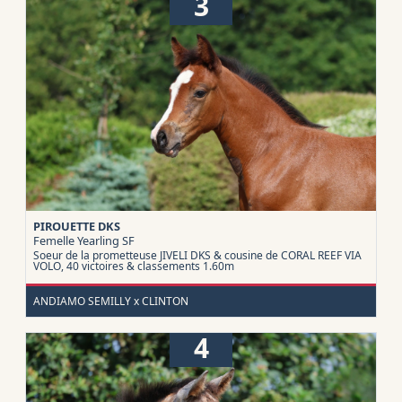
3
PIROUETTE DKS
Femelle Yearling
SF
Soeur de la prometteuse JIVELI DKS & cousine de CORAL REEF VIA
VOLO, 40 victoires & classements 1.60m
ANDIAMO SEMILLY x CLINTON
4