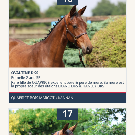
OVALTINE DKS
Femelle 2 ans
SF
Rare fille de QUAPRICE excellent père & père de mère. Sa mère est
la propre soeur des étalons EKANO DKS & HANLEY DKS
QUAPRICE BOIS MARGOT x KANNAN
17