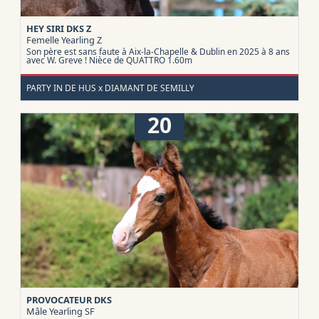
HEY SIRI DKS Z
Femelle Yearling
Z
Son père est sans faute à Aix-la-Chapelle & Dublin en 2025 à 8 ans
avec W. Greve ! Nièce de QUATTRO 1.60m
PARTY IN DE HUS x DIAMANT DE SEMILLY
20
PROVOCATEUR DKS
Mâle Yearling
SF