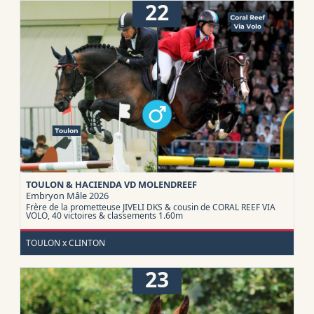
22
TOULON & HACIENDA VD MOLENDREEF
Embryon
Mâle 2026
Frère de la prometteuse JIVELI DKS & cousin de CORAL REEF VIA
VOLO, 40 victoires & classements 1.60m
TOULON x CLINTON
23