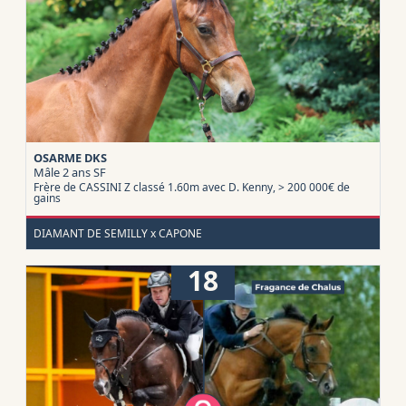
OSARME DKS
Mâle 2 ans
SF
Frère de CASSINI Z classé 1.60m avec D. Kenny, > 200 000€ de
gains
DIAMANT DE SEMILLY x CAPONE
18