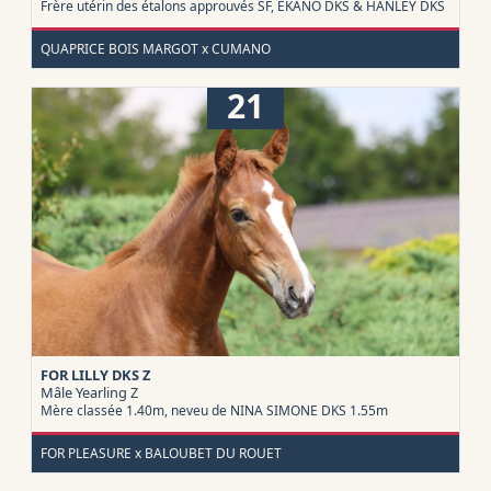
Frère utérin des étalons approuvés SF, EKANO DKS & HANLEY DKS
QUAPRICE BOIS MARGOT x CUMANO
21
FOR LILLY DKS Z
Mâle Yearling
Z
Mère classée 1.40m, neveu de NINA SIMONE DKS 1.55m
FOR PLEASURE x BALOUBET DU ROUET