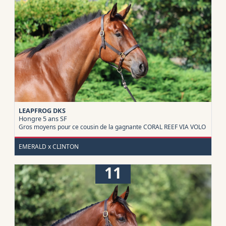
LEAPFROG DKS
Hongre 5 ans
SF
Gros moyens pour ce cousin de la gagnante CORAL REEF VIA VOLO
EMERALD x CLINTON
11