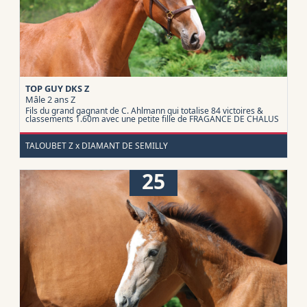
TOP GUY DKS Z
Mâle 2 ans
Z
Fils du grand gagnant de C. Ahlmann qui totalise 84 victoires &
classements 1.60m avec une petite fille de FRAGANCE DE CHALUS
TALOUBET Z x DIAMANT DE SEMILLY
25