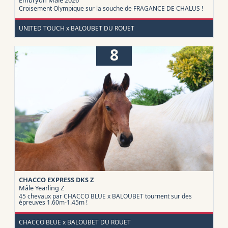
Embryon
Mâle 2026
Croisement Olympique sur la souche de FRAGANCE DE CHALUS !
UNITED TOUCH x BALOUBET DU ROUET
8
CHACCO EXPRESS DKS Z
Mâle Yearling
Z
45 chevaux par CHACCO BLUE x BALOUBET tournent sur des
épreuves 1.60m-1.45m !
CHACCO BLUE x BALOUBET DU ROUET