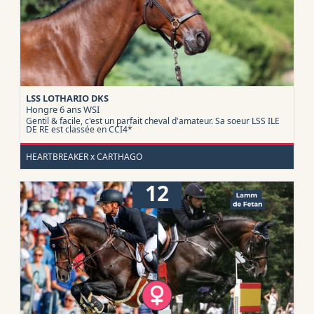
LSS LOTHARIO DKS
Hongre 6 ans
WSI
Gentil & facile, c'est un parfait cheval d'amateur. Sa soeur LSS ILE
DE RE est classée en CCI4*
HEARTBREAKER x CARTHAGO
12