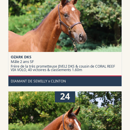
OZARK DKS
Mâle 2 ans
SF
Frère de la très prometteuse JIVELI DKS & cousin de CORAL REEF
VIA VOLO, 40 victoires & classements 1.60m
DIAMANT DE SEMILLY x CLINTON
24