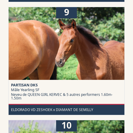
9
PARTISAN DKS
Mâle Yearling
SF
Neveu de QUEEN GIRL KERVEC & 5 autres performers 1.60m-
1.50m
ELDORADO VD ZESHOEK x DIAMANT DE SEMILLY
10